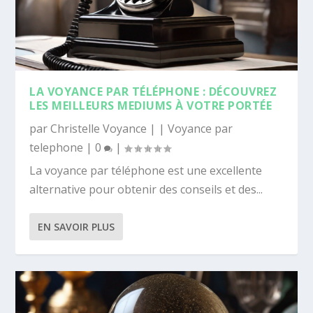
LA VOYANCE PAR TÉLÉPHONE : DÉCOUVREZ
LES MEILLEURS MEDIUMS À VOTRE PORTÉE
par
Christelle Voyance
|
|
Voyance par
telephone
|
0
|
La voyance par téléphone est une excellente
alternative pour obtenir des conseils et des...
EN SAVOIR PLUS