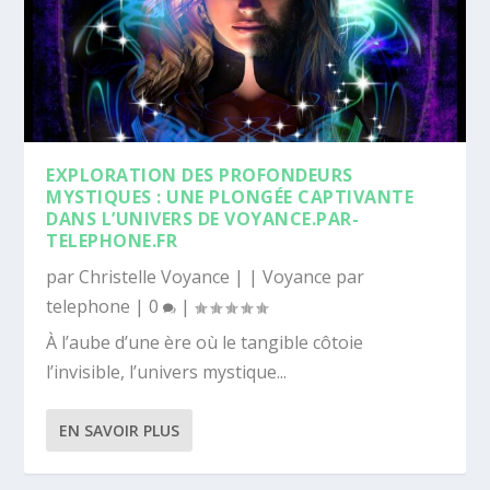
EXPLORATION DES PROFONDEURS
MYSTIQUES : UNE PLONGÉE CAPTIVANTE
DANS L’UNIVERS DE VOYANCE.PAR-
TELEPHONE.FR
par
Christelle Voyance
|
|
Voyance par
telephone
|
0
|
À l’aube d’une ère où le tangible côtoie
l’invisible, l’univers mystique...
EN SAVOIR PLUS