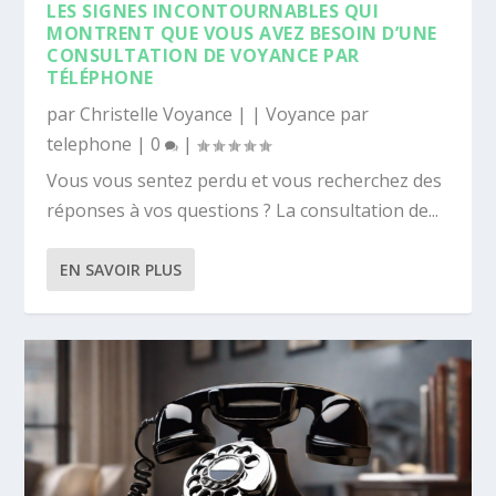
LES SIGNES INCONTOURNABLES QUI
MONTRENT QUE VOUS AVEZ BESOIN D’UNE
CONSULTATION DE VOYANCE PAR
TÉLÉPHONE
par
Christelle Voyance
|
|
Voyance par
telephone
|
0
|
Vous vous sentez perdu et vous recherchez des
réponses à vos questions ? La consultation de...
EN SAVOIR PLUS