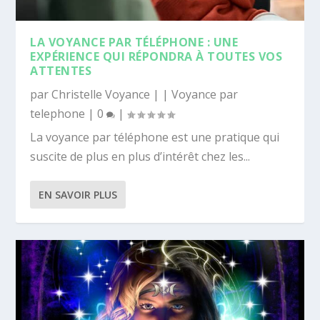
LA VOYANCE PAR TÉLÉPHONE : UNE
EXPÉRIENCE QUI RÉPONDRA À TOUTES VOS
ATTENTES
par
Christelle Voyance
|
|
Voyance par
telephone
|
0
|
La voyance par téléphone est une pratique qui
suscite de plus en plus d’intérêt chez les...
EN SAVOIR PLUS