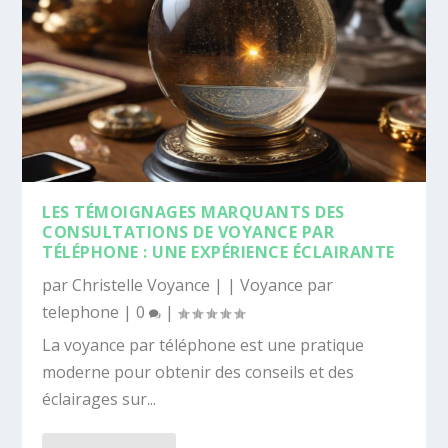
LES TÉMOIGNAGES MARQUANTS DES
CONSULTATIONS DE VOYANCE PAR
TÉLÉPHONE : UNE EXPÉRIENCE ÉCLAIRANTE
par
Christelle Voyance
|
|
Voyance par
telephone
|
0
|
La voyance par téléphone est une pratique
moderne pour obtenir des conseils et des
éclairages sur...