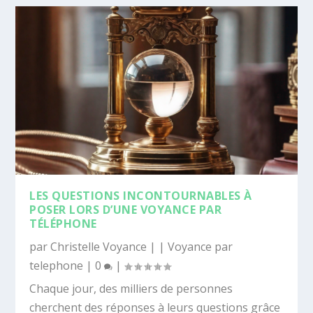
LES QUESTIONS INCONTOURNABLES À
POSER LORS D’UNE VOYANCE PAR
TÉLÉPHONE
par
Christelle Voyance
|
|
Voyance par
telephone
|
0
|
Chaque jour, des milliers de personnes
cherchent des réponses à leurs questions grâce