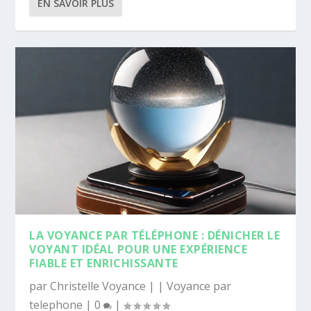
EN SAVOIR PLUS
LA VOYANCE PAR TÉLÉPHONE : DÉNICHER LE
VOYANT IDÉAL POUR UNE EXPÉRIENCE
FIABLE ET ENRICHISSANTE
par
Christelle Voyance
|
|
Voyance par
telephone
|
0
|